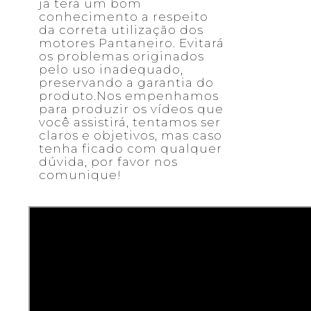
já terá um bom
conhecimento a respeito
da correta utilização dos
motores Pantaneiro. Evitará
os problemas originados
pelo uso inadequado,
preservando a garantia do
produto.Nos empenhamos
para produzir os vídeos que
você assistirá, tentamos ser
claros e objetivos, mas caso
tenha ficado com qualquer
dúvida, por favor nos
comunique!