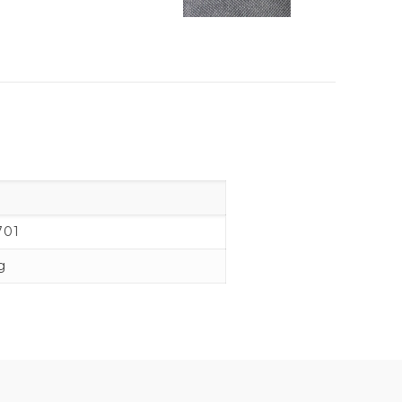
701
g