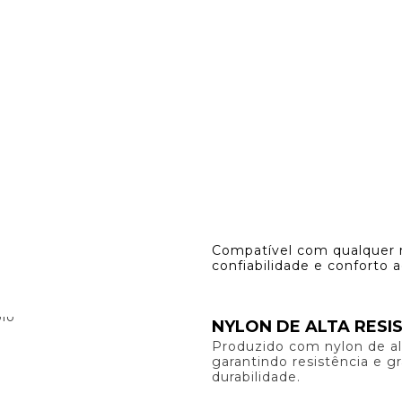
PRODUTOS
SUPORTE TÉCNICO
MURAL DE VÍDEOS E 
Compatível com qualquer m
confiabilidade e conforto a
NYLON DE ALTA RESI
Produzido com nylon de al
garantindo resistência e g
durabilidade.