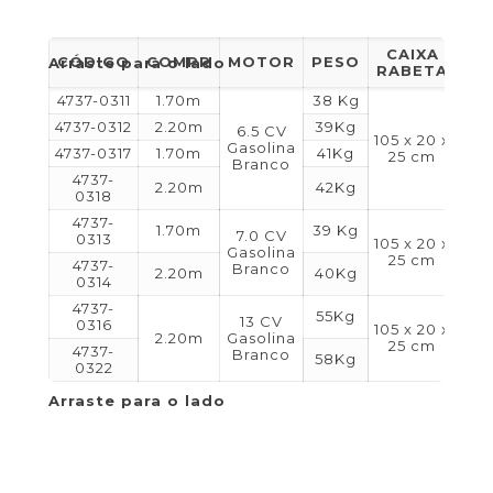
CAIXA
C
CÓDIGO
COMPR
MOTOR
PESO
RABETA
MO
4737-0311
1.70m
38 Kg
4737-0312
2.20m
39Kg
6.5 CV
105 x 20 x
40 
Gasolina
4737-0317
1.70m
41Kg
25 cm
4
Branco
4737-
2.20m
42Kg
0318
4737-
1.70m
39 Kg
7.0 CV
0313
105 x 20 x
40 
Gasolina
25 cm
4
4737-
Branco
2.20m
40Kg
0314
4737-
55Kg
13 CV
0316
105 x 20 x
55 
2.20m
Gasolina
25 cm
5
4737-
Branco
58Kg
0322