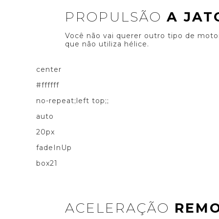
PROPULSÃO
A JAT
Você não vai querer outro tipo de moto
que não utiliza hélice.
center
#ffffff
no-repeat;left top;;
auto
20px
fadeInUp
box21
ACELERAÇÃO
REM