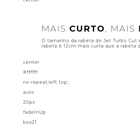
MAIS
CURTO
, MAIS
O tamanho da rabeta do Jet Turbo Cut é
rabeta é 12cm mais curta que a rabeta 
center
#ffffff
no-repeat;left top;;
auto
20px
fadeInUp
box21