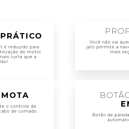
PRO
S
PRÁTICO
Você não vai que
t é reduzido para
jato permite a na
tilização do motor
mais seg
mais curta que a
rão!
EMOTA
BOTÃ
E
te o controle da
 cabo de comado.
Botão de parada
automáti