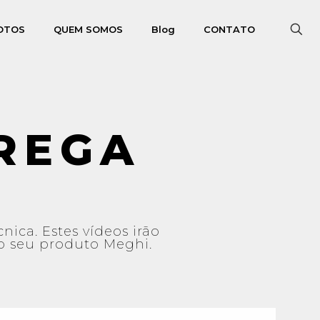
FOTOS
QUEM SOMOS
Blog
CONTATO
REGA
nica. Estes vídeos irão
o seu produto Meghi.