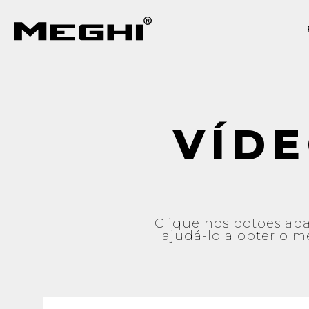
VÍD
Clique nos botões abai
ajudá-lo a obter o 